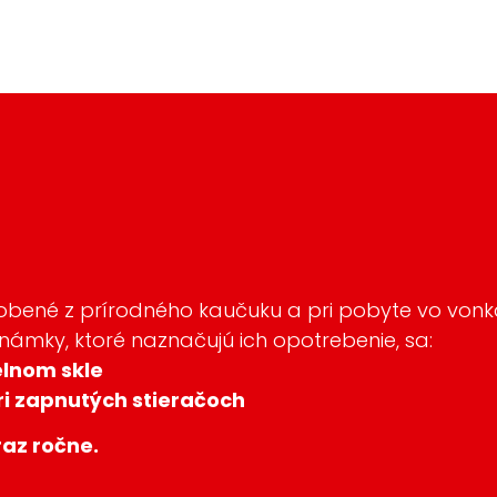
robené z prírodného kaučuku a pri pobyte vo vonk
Známky, ktoré naznačujú ich opotrebenie, sa:
elnom skle
ri zapnutých stieračoch
az ročne.