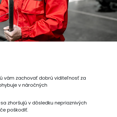
jú vám zachovať dobrú viditeľnosť za
pohybuje v náročných
 sa zhoršujú v dôsledku nepriaznivých
če poškodiť.