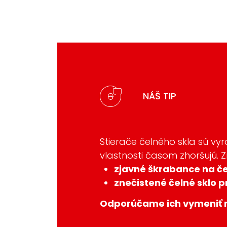
NÁŠ TIP
Stierače čelného skla sú vy
vlastnosti časom zhoršujú. 
zjavné škrabance na č
znečistené čelné sklo p
Odporúčame ich vymeniť r