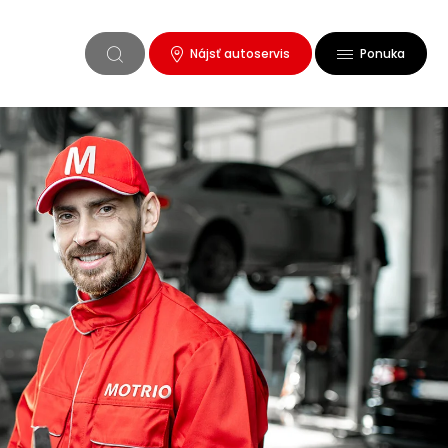
Nájsť autoservis
Ponuka