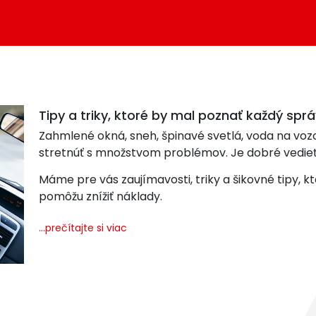
Tipy a triky, ktoré by mal poznať každý spr
Zahmlené okná, sneh, špinavé svetlá, voda na voz
stretnúť s množstvom problémov. Je dobré vedieť
Máme pre vás zaujímavosti, triky a šikovné tipy, k
pomôžu znížiť náklady.
...prečítajte si viac
OBSAH
Tipy: ako sa správať na snehu a na ľade.
Tipy: voda na vozovke.