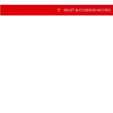
NÁJSŤ AUTOSERVIS MOTRIO
MOTRIO pre vás
O nás
Sieť MOTRIO
Služby MOTRIO
Blog a novinky
Propagačné akcie
Vyhľadávač olejov